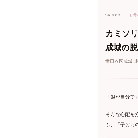
Column
お母
カミソ
成城の
世田谷区成城 
「娘が自分で
そんな心配を
も、「子ども