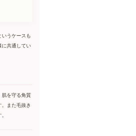
というケースも
様に共通してい
、肌を守る角質
す。また毛抜き
す。