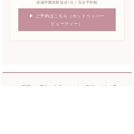
成城学園前駅徒歩1分／完全予約制
▶ ご予約はこちら（ホットペッパー
ビューティー）
ご質問・ご予約は公式LINEからお気軽にどうぞ😊
電話対応はしておりませんので、LINEにてお問い合わせく
ださい。
↓ 友だち追加はこちら ↓
💬 LINEで友だち追加