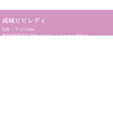
住所 ： 〒157-0066
東京都世田谷区成城2−40−5ヴェルドミール成城404
TEL ：
080-5508-3510
営業時間 ： 10:00～19：00（最終受付18:00）
定休日 ： 月曜・祝日・日曜は不定休
トップページ
メニュー
料金案内
よくある質問
お客様の声
お知らせ/コラム
お問い合わせ
プライバシーポリシー
サイトマップ